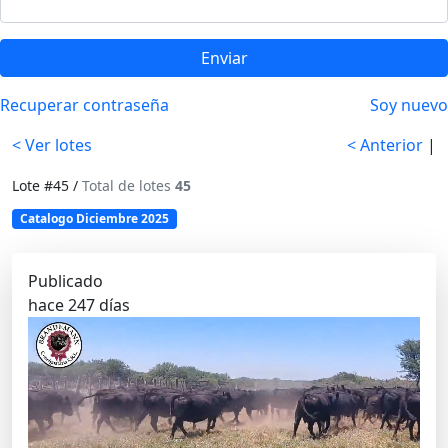
Enviar
Recuperar contraseña
Soy nuevo
< Ver lotes
< Anterior
|
Lote #45 /
Total de lotes
45
Catalogo Diciembre 2025
Publicado
hace 247 días